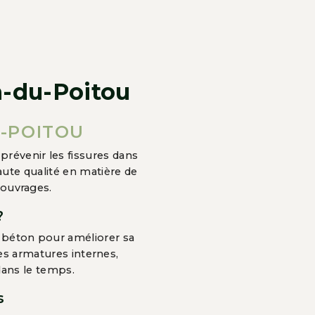
n-du-Poitou
U-POITOU
prévenir les fissures dans
te qualité en matière de
s ouvrages.
?
u béton pour améliorer sa
des armatures internes,
dans le temps.
s