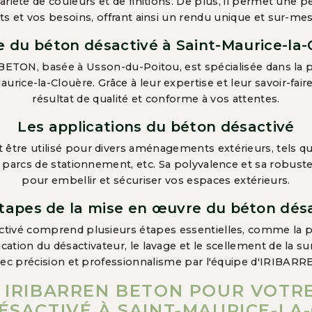
a variété de couleurs et de finitions. De plus, il permet une 
s et vos besoins, offrant ainsi un rendu unique et sur-me
e du béton désactivé à Saint-Maurice-la-
ETON, basée à Usson-du-Poitou, est spécialisée dans la 
urice-la-Clouère. Grâce à leur expertise et leur savoir-fair
résultat de qualité et conforme à vos attentes.
Les applications du béton désactivé
être utilisé pour divers aménagements extérieurs, tels que 
es parcs de stationnement, etc. Sa polyvalence et sa robust
pour embellir et sécuriser vos espaces extérieurs.
tapes de la mise en œuvre du béton dés
tivé comprend plusieurs étapes essentielles, comme la pré
ication du désactivateur, le lavage et le scellement de la s
avec précision et professionnalisme par l'équipe d'IRIBAR
 IRIBARREN BETON POUR VOTRE
ÉSACTIVÉ À SAINT-MAURICE-LA