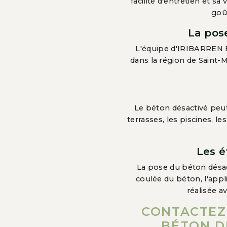
facilité d'entretien et s
goût
La pos
L'équipe d'IRIBARREN B
dans la région de Saint-Ma
Le béton désactivé peut 
terrasses, les piscines, l
Les é
La pose du béton désac
coulée du béton, l'appl
réalisée 
CONTACTEZ
BÉTON D